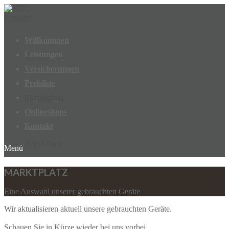
Willkommen
Leistungen
Versicherungen
Preisliste
Marktplatz
Onlineshops
Kontakt
Select Page
MARKTPLATZ
Eine Auswahl unserer gebrauchten Geräte
Wir aktualisieren aktuell unsere gebrauchten Geräte.
Schauen Sie in Kürze wieder bei uns vorbei